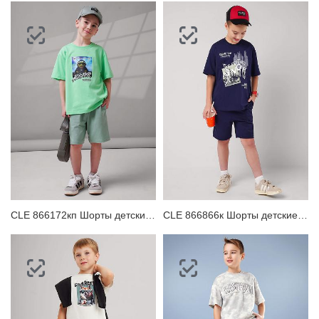
CLE 866172кп Шорты детские для мальчика
CLE 866866к Шорты детские для мальчика