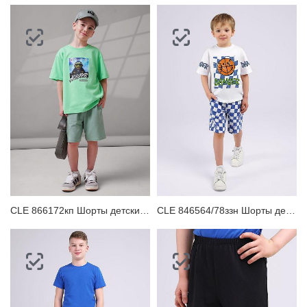
CLE 866172кп Шорты детские для мальчика
CLE 846564/78ззн Шорты детские для мальчика