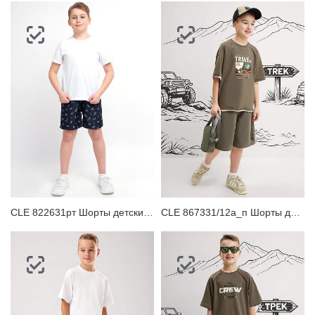
CLE 822631рт Шорты детские для мальчика
CLE 867331/12а_п Шорты детские для мальчика