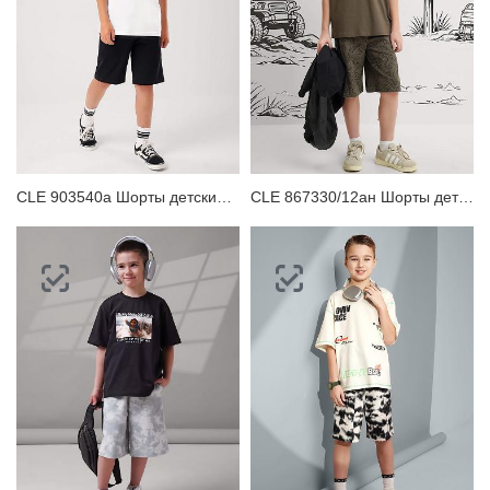
CLE 903540а Шорты детские для мальчика
CLE 867330/12ан Шорты детские для мальчика