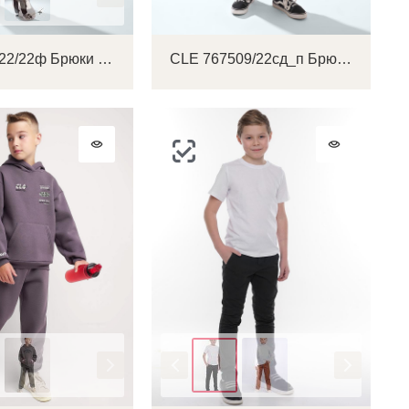
CLE 767522/22ф Брюки детские для мальчика
CLE 767509/22сд_п Брюки детские для мальчика
Цвет