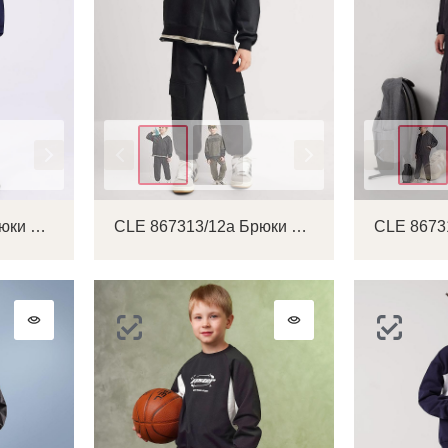
Цвет
Цвет
CLE 746709/83у Брюки детские для мальчика
CLE 867313/12а Брюки детские для мальчика