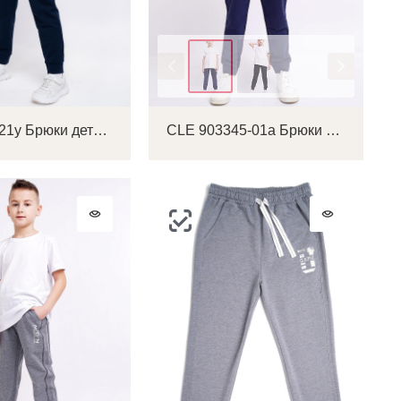
на
Цвет
CLE 905821у Брюки детские для мальчика
CLE 903345-01а Брюки детские для мальчика