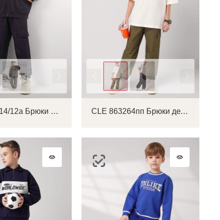
Цвет
CLE 867314/12а Брюки детские для мальчика
CLE 863264пп Брюки детские для мальчика