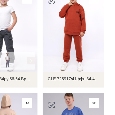
CLE 812184ру 56-64 Брюки детские для мальчика
CLE 725917/41ффп 34-42 Брюки детские для мальчика