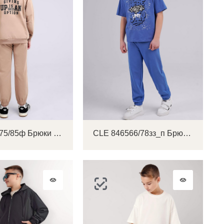
CLE 746775/85ф Брюки детские для мальчика
CLE 846566/78зз_п Брюки детские для мальчика