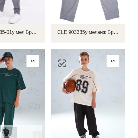
CLE 903335-01у мел Брюки детские для мальчика
CLE 903335у меланж Брюки детские для мальчика