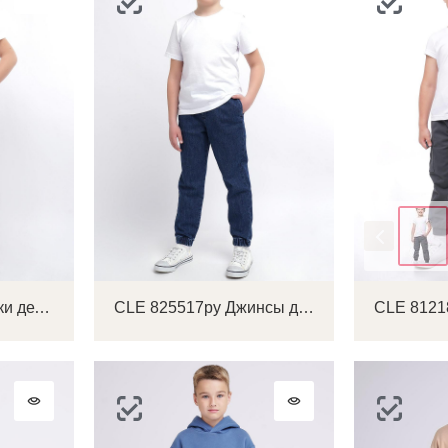
Цвет
CLE 822643ру Брюки детские для мальчика
CLE 825517ру Джинсы детские для мальчика