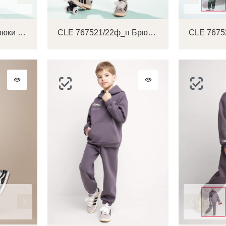
CLE 767520/22ф Брюки детские для мальчика
CLE 767521/22ф_п Брюки детские для мальчика
Цвет