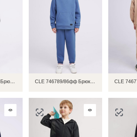
CLE 746802/88ф_п Брюки детские для мальчика
CLE 746789/86фф Брюки детские для мальчика