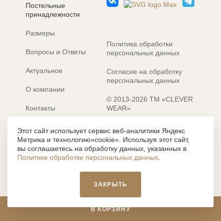
Постельные
принадлежности
Размеры
Политика обработки
Вопросы и Ответы
персональных данных
Актуальное
Согласие на обработку
персональных данных
О компании
© 2013-2026 ТМ «CLEVER
Контакты
WEAR»
Электронные каталоги
Разработка сайта: MACHAON
Этот сайт использует сервис веб-аналитики Яндекс
Метрика и технологию«cookie». Используя этот сайт,
Все содержание, представленное или отраженное на сайте
вы соглашаетесь на обработку данных, указанных в
https://clever-style.ru, включая, но не ограничиваясь, текстом,
Политике обработки персональных данных
.
графикой, фотографиями, иллюстрациями и т.д., являются
объектами авторского права, использование которых, без
письменного разрешения администрации и без активной
ЗАКРЫТЬ
гиперссылки, запрещается. Нарушение указанных условий
влечет наложение ответственности с действующим
законодательством РФ.
В КОРЗИНУ