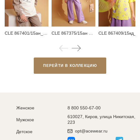
CLE 867401/15ан_п Свитшот для девочки
CLE 867375/15ан Брюки детские для девочки
CLE 867409/15кд_п Футболка детская для 
ПЕРЕЙТИ В КОЛЛЕКЦИЮ
Женское
8 800 550-67-00
610027, Киров, улица Никитская,
Мужское
223
opt@acewear.ru
Детское