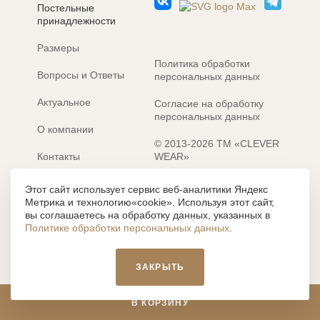
Постельные
принадлежности
Размеры
Политика обработки
Вопросы и Ответы
персональных данных
Актуальное
Согласие на обработку
персональных данных
О компании
© 2013-2026 ТМ «CLEVER
Контакты
WEAR»
Электронные каталоги
Разработка сайта: MACHAON
Этот сайт использует сервис веб-аналитики Яндекс
Метрика и технологию«cookie». Используя этот сайт,
Все содержание, представленное или отраженное на сайте
вы соглашаетесь на обработку данных, указанных в
https://clever-style.ru, включая, но не ограничиваясь, текстом,
Политике обработки персональных данных
.
графикой, фотографиями, иллюстрациями и т.д., являются
объектами авторского права, использование которых, без
письменного разрешения администрации и без активной
ЗАКРЫТЬ
гиперссылки, запрещается. Нарушение указанных условий
влечет наложение ответственности с действующим
законодательством РФ.
В КОРЗИНУ