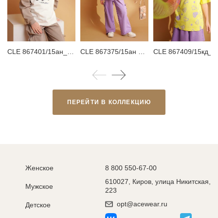
CLE 867401/15ан_п Свитшот для девочки
CLE 867375/15ан Брюки детские для девочки
CLE 867409/15кд_п Футболка детская для 
ПЕРЕЙТИ В КОЛЛЕКЦИЮ
Женское
8 800 550-67-00
610027, Киров, улица Никитская,
Мужское
223
opt@acewear.ru
Детское