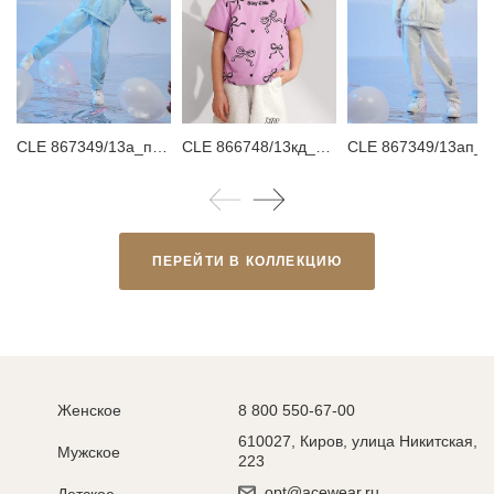
CLE 867349/13а_п Брюки детские для девочки
CLE 866748/13кд_п Футболка детская для девочки
CLE 867349/13ап_п Брюки детски
ПЕРЕЙТИ В КОЛЛЕКЦИЮ
Женское
8 800 550-67-00
610027, Киров, улица Никитская,
Мужское
223
opt@acewear.ru