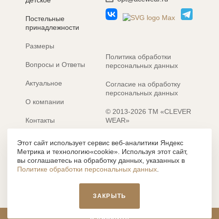
Детское
Постельные
принадлежности
Размеры
Политика обработки
Вопросы и Ответы
персональных данных
Актуальное
Согласие на обработку
персональных данных
О компании
© 2013-2026 ТМ «CLEVER
Контакты
WEAR»
Электронные каталоги
Разработка сайта: MACHAON
Этот сайт использует сервис веб-аналитики Яндекс
Метрика и технологию«cookie». Используя этот сайт,
Все содержание, представленное или отраженное на сайте
вы соглашаетесь на обработку данных, указанных в
https://clever-style.ru, включая, но не ограничиваясь, текстом,
Политике обработки персональных данных
.
графикой, фотографиями, иллюстрациями и т.д., являются
объектами авторского права, использование которых, без
письменного разрешения администрации и без активной
ЗАКРЫТЬ
гиперссылки, запрещается. Нарушение указанных условий
влечет наложение ответственности с действующим