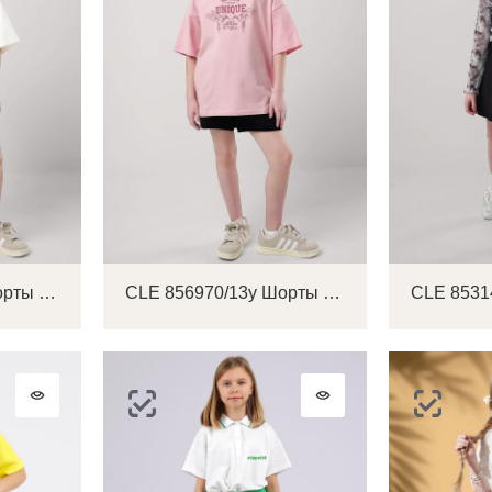
CLE 856140/13д Шорты детские для девочки
CLE 856970/13у Шорты детские для девочки
Войти в аккаунт