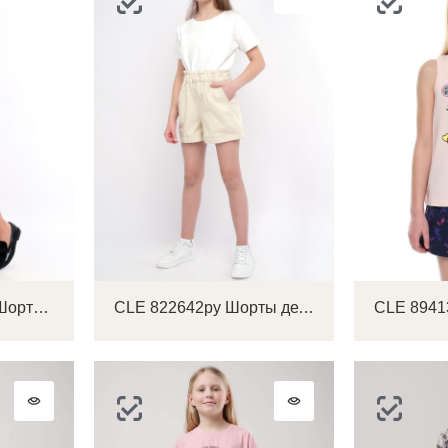
CLE 722785/45тки Шорты детские для девочки
CLE 822642ру Шорты детские для девочки