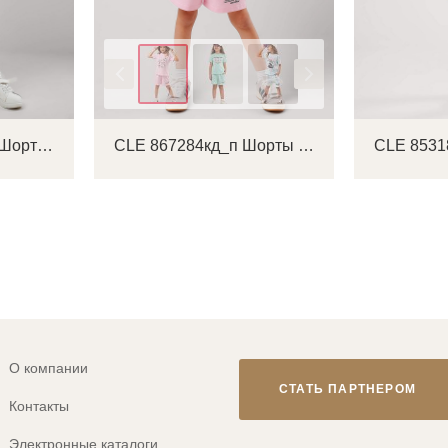
Цвет
CLE 867358/13а_п Шорты детские для девочки
CLE 867284кд_п Шорты детские для девочки
О компании
СТАТЬ ПАРТНЕРОМ
Контакты
Электронные каталоги