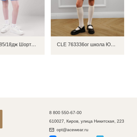
CLE 853185/18дж Шорты детские для девочки
CLE 763336ог школа Юбка детская для девочки
8 800 550-67-00
610027, Киров, улица Никитская, 223
opt@acewear.ru