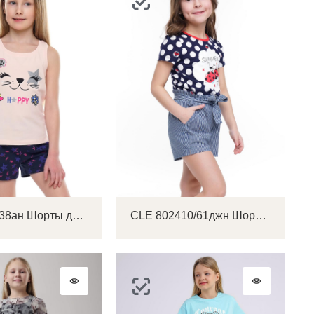
CLE 894138ан Шорты детские для девочки
CLE 802410/61джн Шорты детские для девочки