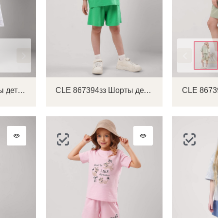
Цвет
CLE 867397у Шорты детские для девочки
CLE 867394зз Шорты детские для девочки