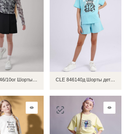
CLE 853146/10ог Шорты детские для девочки
CLE 846140д Шорты детские для девочки