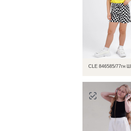
С
Р
п