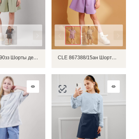
Цвет
CLE 867390зз Шорты детские для девочки
CLE 867388/15ан Шорты детские для девочки