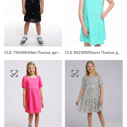
CLE 794368/49вэ Платье детское
CLE 802389/60штн Платье детское