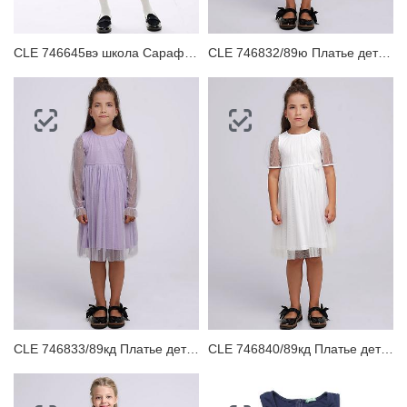
CLE 746645вэ школа Сарафан детский
CLE 746832/89ю Платье детское
CLE 746833/89кд Платье детское
CLE 746840/89кд Платье детское