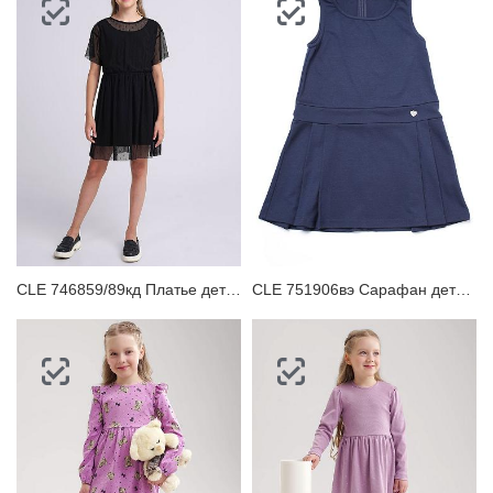
CLE 746859/89кд Платье детское
CLE 751906вэ Сарафан детский