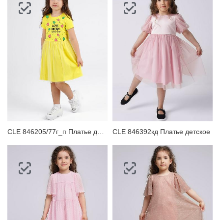
CLE 846205/77г_п Платье детское
CLE 846392кд Платье детское