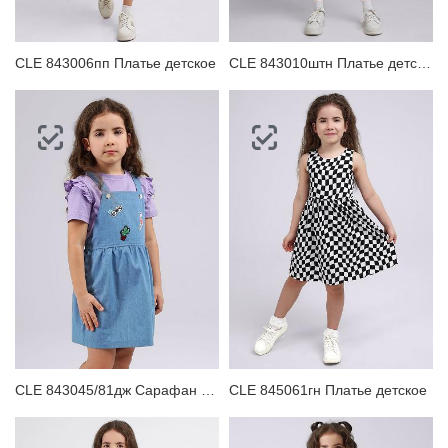
CLE 843006пп Платье детское
CLE 843010штн Платье детское
CLE 843045/81дж Сарафан детский
CLE 845061гн Платье детское