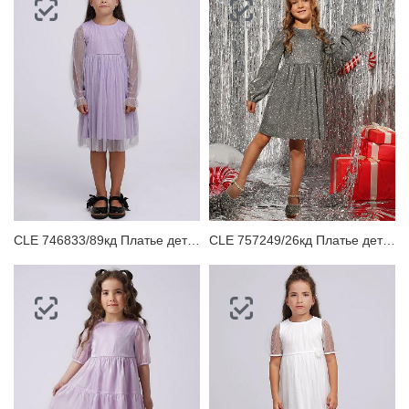
CLE 746833/89кд Платье детское
CLE 757249/26кд Платье детское