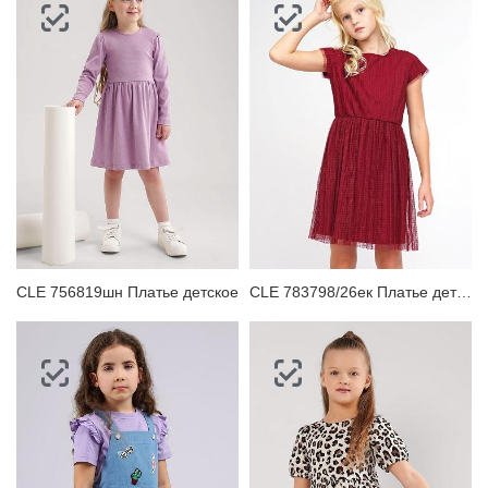
CLE 756819шн Платье детское
CLE 783798/26ек Платье детское