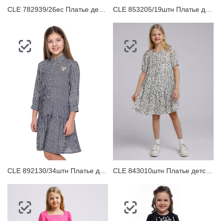
CLE 782939/26ес Платье детское
CLE 853205/19штн Платье детское
CLE 892130/34штн Платье детское
CLE 843010штн Платье детское