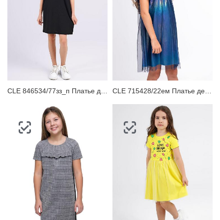
CLE 846534/77зз_п Платье детское
CLE 715428/22ем Платье детское