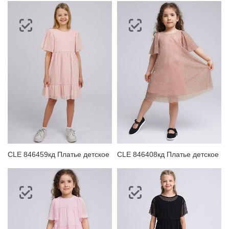
CLE 846459кд Платье детское
CLE 846408кд Платье детское