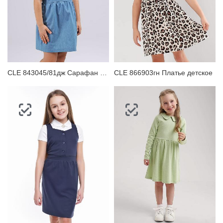
CLE 843045/81дж Сарафан детский
CLE 866903гн Платье детское