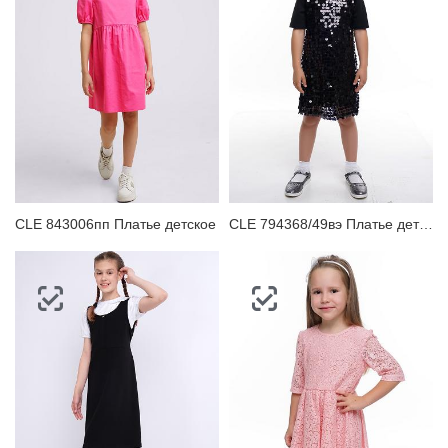
CLE 843006пп Платье детское
CLE 794368/49вэ Платье детское