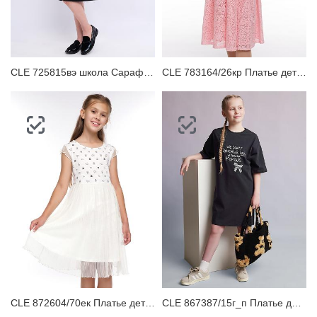
CLE 725815вэ школа Сарафан детский
CLE 783164/26кр Платье детское
CLE 872604/70ек Платье детское
CLE 867387/15г_п Платье детское