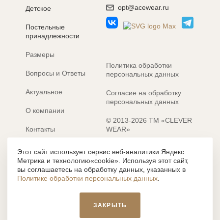
opt@acewear.ru
Детское
Постельные
принадлежности
Размеры
Политика обработки
Вопросы и Ответы
персональных данных
Актуальное
Согласие на обработку
персональных данных
О компании
© 2013-2026 ТМ «CLEVER
Контакты
WEAR»
Электронные каталоги
Разработка сайта: MACHAON
Этот сайт использует сервис веб-аналитики Яндекс
Метрика и технологию«cookie». Используя этот сайт,
Все содержание, представленное или отраженное на сайте
вы соглашаетесь на обработку данных, указанных в
https://clever-style.ru, включая, но не ограничиваясь, текстом,
Политике обработки персональных данных
.
графикой, фотографиями, иллюстрациями и т.д., являются
объектами авторского права, использование которых, без
письменного разрешения администрации и без активной
ЗАКРЫТЬ
гиперссылки, запрещается. Нарушение указанных условий
влечет наложение ответственности с действующим