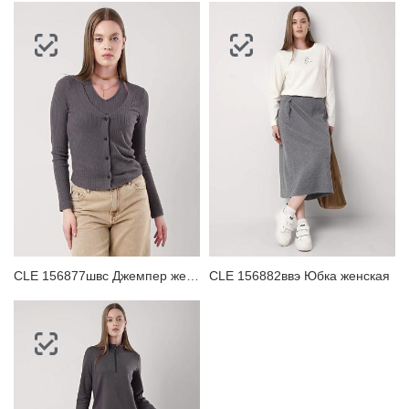
CLE 156877швс Джемпер женский
CLE 156882ввэ Юбка женская