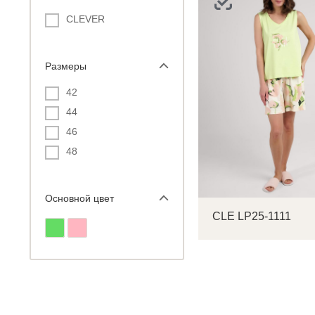
CLEVER
Размеры
С
42
44
Р
46
п
48
Основной цвет
CLE LP25-1111